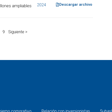
Descargar archivo
2024
lones ampliables
9
Siguiente >
ierno corporativo
Relación con inversionistas
Subas