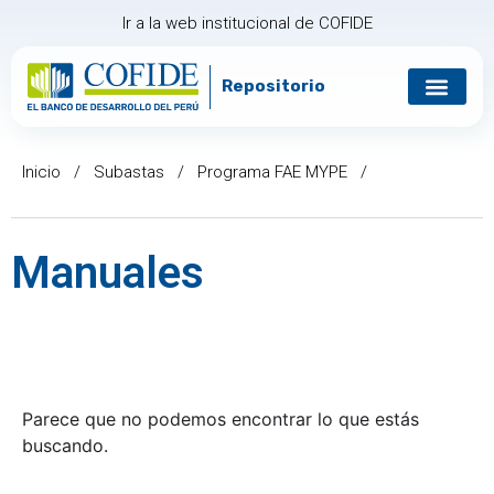
Ir a la web institucional de COFIDE
Repositorio
Gobierno corp
Relación con in
Inicio
/
Subastas
/
Programa FAE MYPE
/
Manuales
Parece que no podemos encontrar lo que estás
buscando.