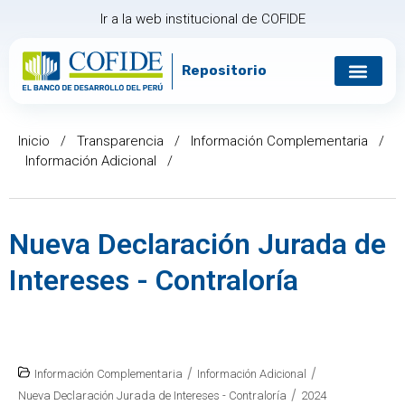
Ir a la web institucional de COFIDE
Repositorio
Gobierno corp
Relación con in
Inicio
/
Transparencia
/
Información Complementaria
/
Información Adicional
/
Nueva Declaración Jurada de
Intereses - Contraloría
/
/
Información Complementaria
Información Adicional
/
Nueva Declaración Jurada de Intereses - Contraloría
2024