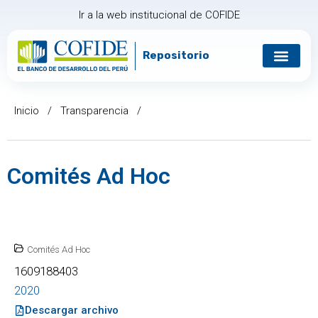
Ir a la web institucional de COFIDE
Repositorio
Gobierno corp
Relación con in
Inicio
/
Transparencia
/
Comités Ad Hoc
Comités Ad Hoc
1609188403
2020
Descargar archivo