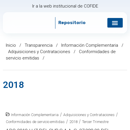
Ir a la web institucional de COFIDE
Repositorio
Gobierno corp
Relación con in
Inicio
/
Transparencia
/
Información Complementaria
/
Adquisiciones y Contrataciones
/
Conformidades de
servicio emitidas
/
2018
/
/
Información Complementaria
Adquisiciones y Contrataciones
/
/
Conformidades de servicio emitidas
2018
Tercer Trimestre