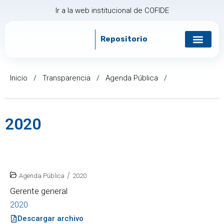
Ir a la web institucional de COFIDE
Repositorio
Gobierno corp
Relación con in
Inicio
/
Transparencia
/
Agenda Pública
/
2020
/
Agenda Pública
2020
Gerente general
2020
Descargar archivo