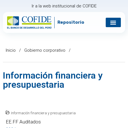
Ir a la web institucional de COFIDE
Repositorio
Gobierno corp
Relación con in
Inicio
/
Gobierno corporativo
/
Información financiera y
presupuestaria
Información financiera y presupuestaria
EE.FF Auditados