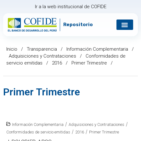
Ir a la web institucional de COFIDE
Repositorio
Gobierno corp
Relación con in
Inicio
/
Transparencia
/
Información Complementaria
/
Adquisiciones y Contrataciones
/
Conformidades de
servicio emitidas
/
2016
/
Primer Trimestre
/
Primer Trimestre
/
/
Información Complementaria
Adquisiciones y Contrataciones
/
/
Conformidades de servicio emitidas
2016
Primer Trimestre