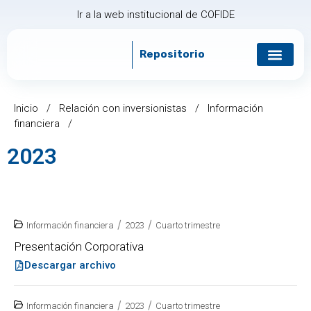
Ir a la web institucional de COFIDE
Repositorio
Gobierno corp
Relación con in
Inicio
/
Relación con inversionistas
/
Información
financiera
/
2023
/
/
Información financiera
2023
Cuarto trimestre
Presentación Corporativa
Descargar archivo
/
/
Información financiera
2023
Cuarto trimestre