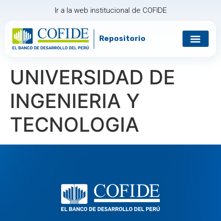
Ir a la web institucional de COFIDE
Repositorio
Gobierno corp
Relación con in
UNIVERSIDAD DE
INGENIERIA Y
TECNOLOGIA