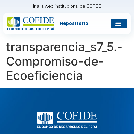
Ir a la web institucional de COFIDE
Repositorio
Gobierno corp
Relación con in
transparencia_s7_5.-
Compromiso-de-
Ecoeficiencia