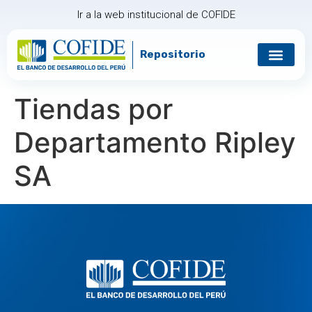
Ir a la web institucional de COFIDE
Repositorio
Gobierno corp
Relación con in
Tiendas por
Departamento Ripley
SA