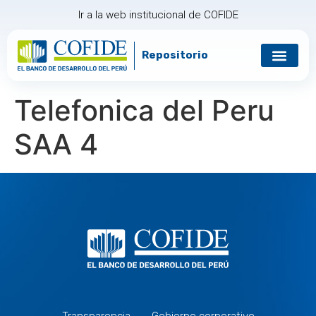
Ir a la web institucional de COFIDE
Repositorio
Gobierno corp
Relación con in
Telefonica del Peru
SAA 4
Transparencia
Gobierno corporativo