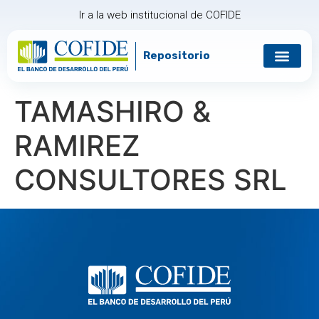
Ir a la web institucional de COFIDE
Repositorio
Gobierno corp
Relación con in
TAMASHIRO &
RAMIREZ
CONSULTORES SRL