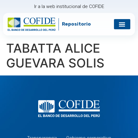
Ir a la web institucional de COFIDE
Repositorio
Gobierno corp
Relación con in
TABATTA ALICE
GUEVARA SOLIS
Transparencia
Gobierno corporativo