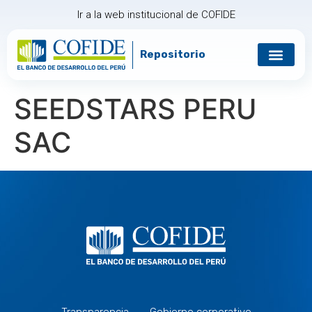
Ir a la web institucional de COFIDE
Repositorio
Gobierno corp
Relación con in
SEEDSTARS PERU
SAC
Transparencia
Gobierno corporativo