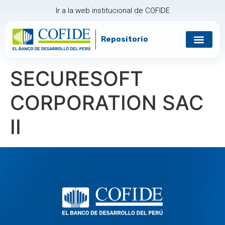
Ir a la web institucional de COFIDE
Repositorio
Gobierno corp
Relación con in
SECURESOFT
CORPORATION SAC
II