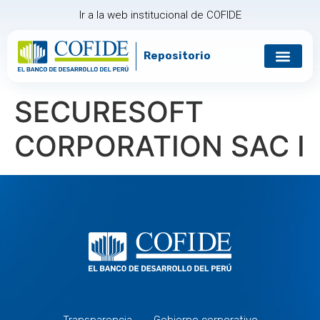
Ir a la web institucional de COFIDE
Repositorio
Gobierno corp
Relación con in
SECURESOFT
CORPORATION SAC I
Transparencia
Gobierno corporativo