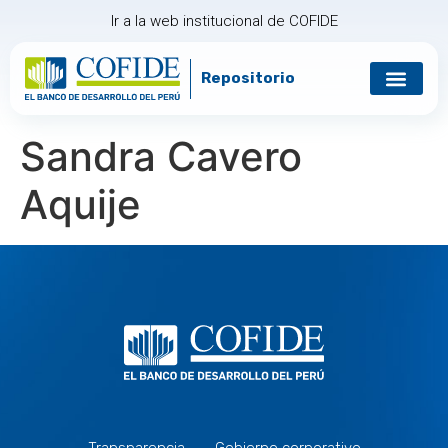
Ir a la web institucional de COFIDE
Repositorio
Gobierno corp
Relación con in
Sandra Cavero
Aquije
Transparencia
Gobierno corporativo