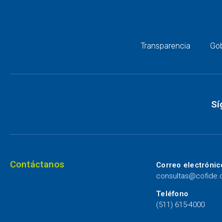
Transparencia
Gob
Sí
Contáctanos
Correo electrónic
consultas@cofide
Teléfono
(511) 615-4000