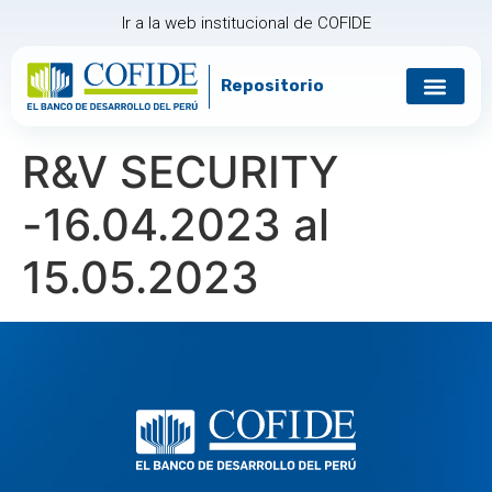
Ir a la web institucional de COFIDE
Repositorio
Gobierno corp
Relación con in
R&V SECURITY
-16.04.2023 al
15.05.2023