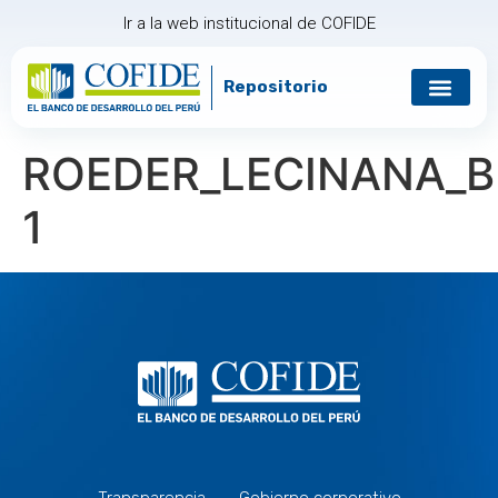
Ir a la web institucional de COFIDE
Repositorio
Gobierno corp
Relación con in
ROEDER_LECINANA_
1
Transparencia
Gobierno corporativo