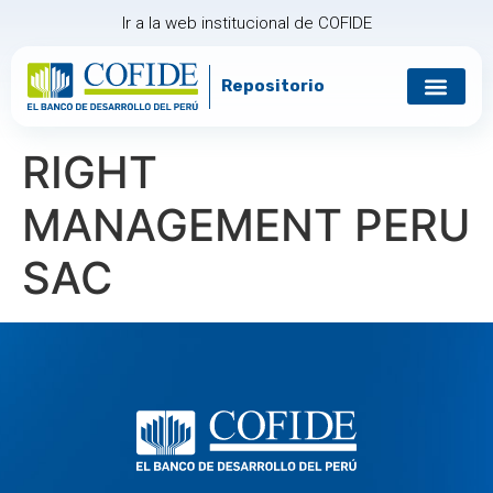
Ir a la web institucional de COFIDE
Repositorio
Gobierno corp
Relación con in
RIGHT
MANAGEMENT PERU
SAC