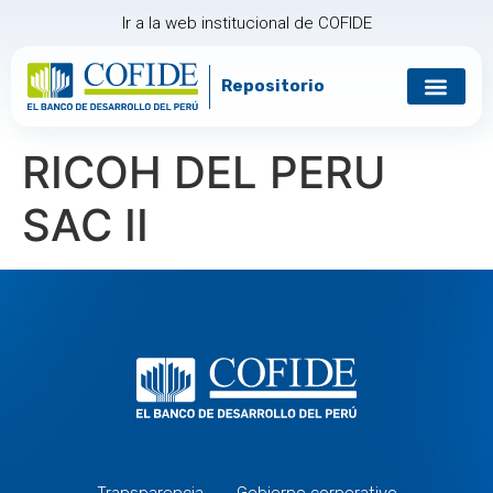
Ir a la web institucional de COFIDE
Repositorio
Gobierno corp
Relación con in
RICOH DEL PERU
SAC II
Transparencia
Gobierno corporativo