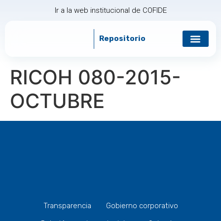
Ir a la web institucional de COFIDE
Repositorio
Gobierno corp
Relación con in
RICOH 080-2015-
OCTUBRE
Transparencia
Gobierno corporativo