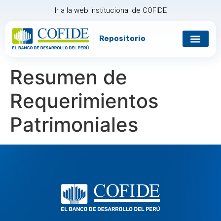
Ir a la web institucional de COFIDE
Repositorio
Gobierno corp
Relación con in
Resumen de
Requerimientos
Patrimoniales