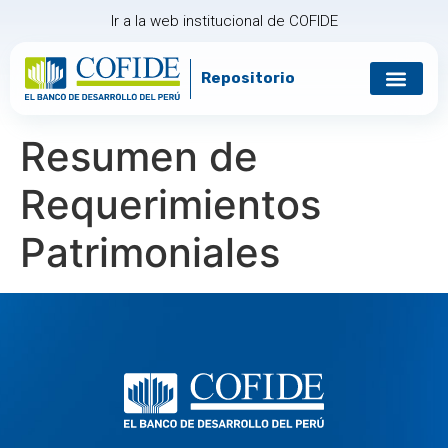
Ir a la web institucional de COFIDE
Repositorio
Gobierno corp
Relación con in
Resumen de
Requerimientos
Patrimoniales