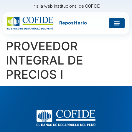
Ir a la web institucional de COFIDE
Repositorio
Gobierno corp
Relación con in
PROVEEDOR
INTEGRAL DE
PRECIOS I