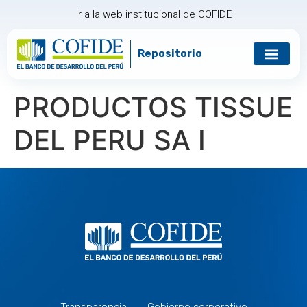
Ir a la web institucional de COFIDE
Repositorio
Gobierno corp
Relación con in
PRODUCTOS TISSUE
DEL PERU SA I
Transparencia
Gobierno corporativo