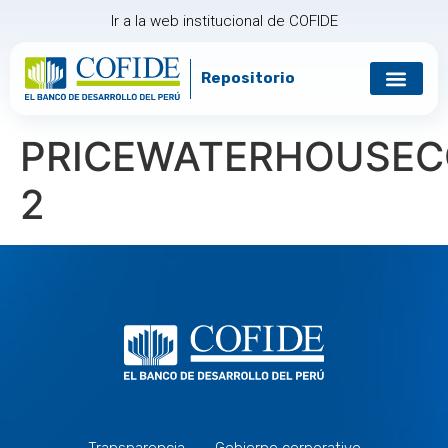
Ir a la web institucional de COFIDE
Repositorio
Gobierno corp
Relación con in
PRICEWATERHOUSEC
2
Transparencia
Gobierno corporativo