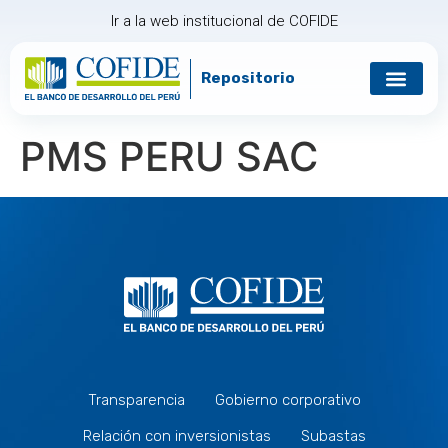
Ir a la web institucional de COFIDE
Repositorio
Gobierno corp
Relación con in
PMS PERU SAC
Transparencia
Gobierno corporativo
Relación con inversionistas
Subastas