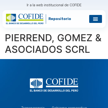
Ir a la web institucional de COFIDE
Repositorio
Gobierno corp
Relación con in
PIERREND, GOMEZ &
ASOCIADOS SCRL
Transparencia
Gobierno corporativo