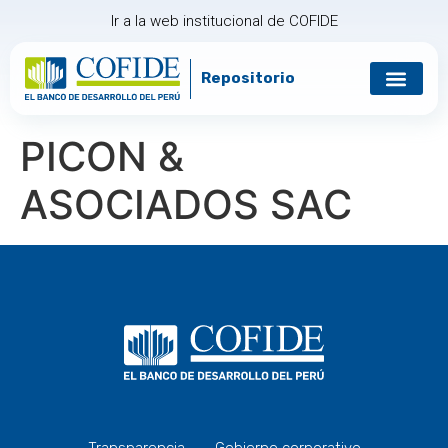
Ir a la web institucional de COFIDE
Repositorio
Gobierno corp
Relación con in
PICON &
ASOCIADOS SAC
Transparencia
Gobierno corporativo