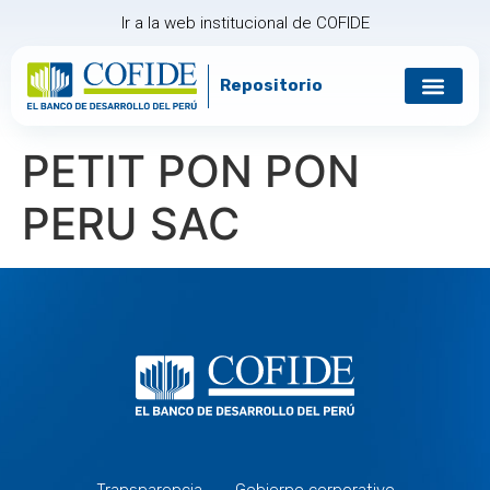
Ir a la web institucional de COFIDE
Repositorio
Gobierno corp
Relación con in
PETIT PON PON
PERU SAC
Transparencia
Gobierno corporativo