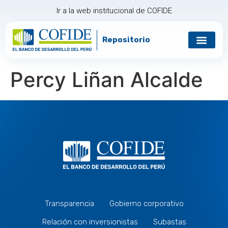
Ir a la web institucional de COFIDE
Repositorio
Gobierno corp
Relación con in
Percy Liñan Alcalde
Transparencia
Gobierno corporativo
Relación con inversionistas
Subastas