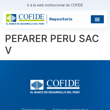
Ir a la web institucional de COFIDE
Repositorio
Gobierno corp
Relación con in
PEFARER PERU SAC
V
Transparencia
Gobierno corporativo