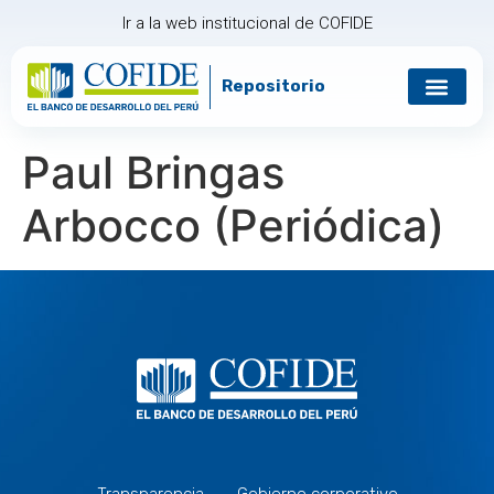
Ir a la web institucional de COFIDE
Repositorio
Gobierno corp
Relación con in
Paul Bringas
Arbocco (Periódica)
Transparencia
Gobierno corporativo