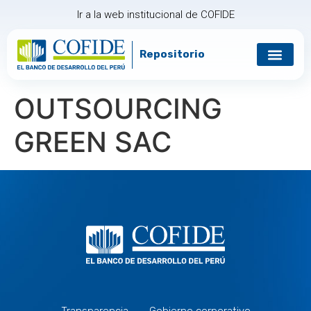
Ir a la web institucional de COFIDE
Repositorio
Gobierno corp
Relación con in
OUTSOURCING
GREEN SAC
Transparencia
Gobierno corporativo