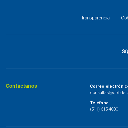
Transparencia
Gob
Sí
Contáctanos
Correo electrónic
consultas@cofide
Teléfono
(511) 615-4000