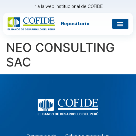
Ir a la web institucional de COFIDE
Repositorio
Gobierno corp
Relación con in
NEO CONSULTING
SAC
Transparencia
Gobierno corporativo