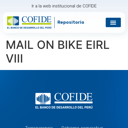
Ir a la web institucional de COFIDE
Repositorio
Gobierno corp
Relación con in
MAIL ON BIKE EIRL
VIII
Transparencia
Gobierno corporativo