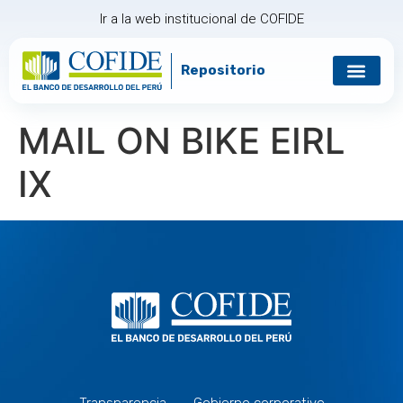
Ir a la web institucional de COFIDE
Repositorio
Gobierno corp
Relación con in
MAIL ON BIKE EIRL
IX
Transparencia
Gobierno corporativo