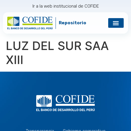
Ir a la web institucional de COFIDE
Repositorio
Gobierno corp
Relación con in
LUZ DEL SUR SAA
XIII
Transparencia
Gobierno corporativo