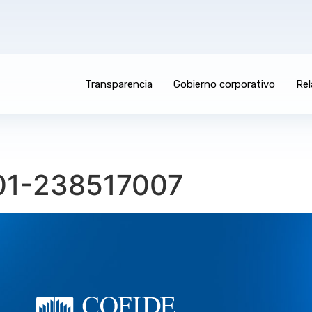
Transparencia
Gobierno corporativo
Rel
01-238517007