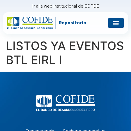
Ir a la web institucional de COFIDE
Repositorio
Gobierno corp
Relación con in
LISTOS YA EVENTOS
BTL EIRL I
Transparencia
Gobierno corporativo