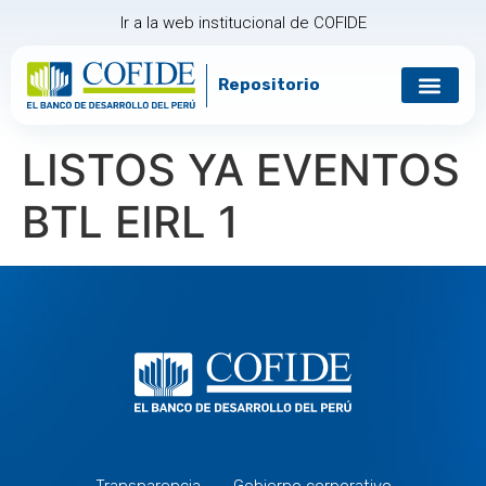
Ir a la web institucional de COFIDE
Repositorio
Gobierno corp
Relación con in
LISTOS YA EVENTOS
BTL EIRL 1
Transparencia
Gobierno corporativo