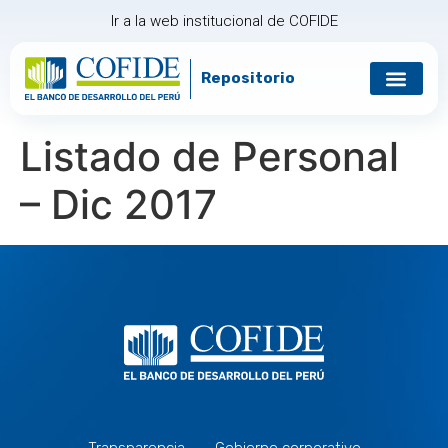
Ir a la web institucional de COFIDE
Repositorio
Gobierno corp
Relación con in
Listado de Personal
– Dic 2017
Transparencia
Gobierno corporativo