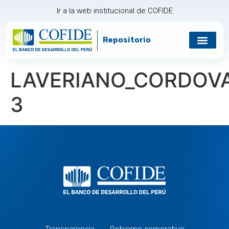
Ir a la web institucional de COFIDE
Repositorio
Gobierno corp
Relación con in
LAVERIANO_CORDOVA
3
Transparencia
Gobierno corporativo