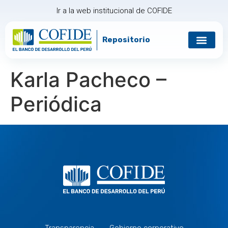
Ir a la web institucional de COFIDE
Repositorio
Gobierno corp
Relación con in
Karla Pacheco –
Periódica
Transparencia
Gobierno corporativo