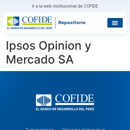
Ir a la web institucional de COFIDE
Repositorio
Gobierno corp
Relación con in
Ipsos Opinion y
Mercado SA
Transparencia
Gobierno corporativo